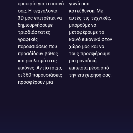
εμπειρία για το κοινό
γωνία και
σας. Η τεχνολογία
κατεύθυνση. Με
3D μας επιτρέπει να
αυτές τις τεχνικές,
δημιουργήσουμε
μπορούμε να
τρισδιάστατες
μεταφέρουμε το
γραφικές
κοινό εικονικά στον
παρουσιάσεις που
χώρο μας και να
προσδίδουν βάθος
τους προσφέρουμε
και ρεαλισμό στις
μια μοναδική
εικόνες. Αντίστοιχα,
εμπειρία μέσα από
οι 360 παρουσιάσεις
την επιχείρησή σας.
προσφέρουν μια